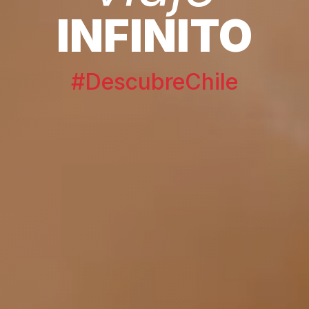
INFINITO
#DescubreChile