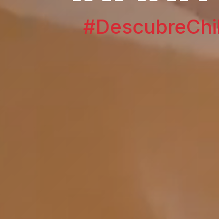
#DescubreChi