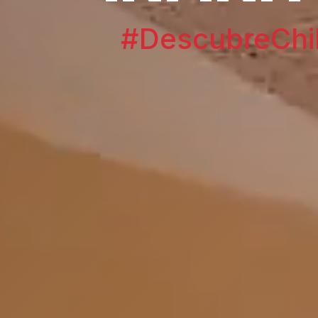
#DescubreChi