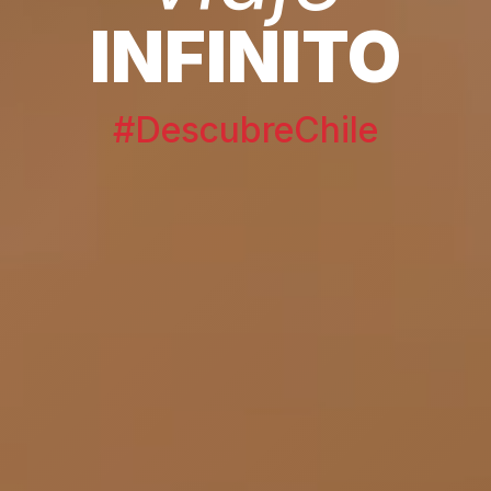
INFINITO
#DescubreChile