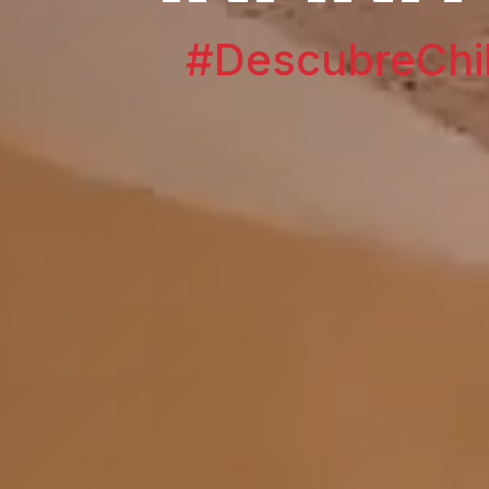
#DescubreChi