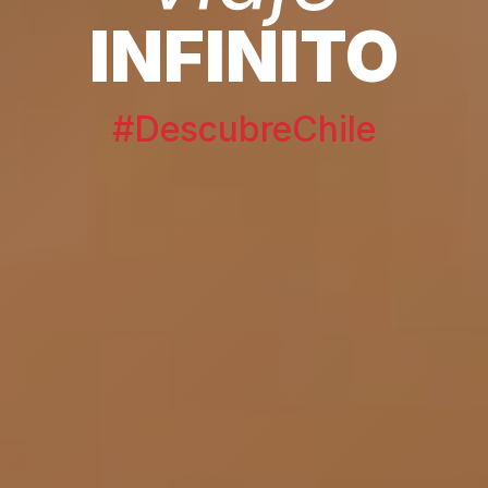
INFINITO
#DescubreChile