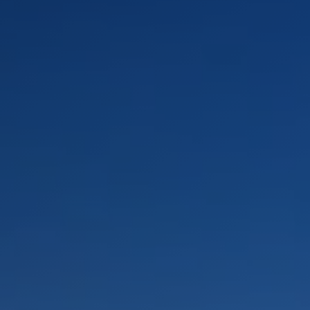
PAYSAGES
ZONES
ACTIVITÉS
Forêts, Patagonie, Montagne et Neige
INCONTOURNABLES
Patagonie et Antarctique
Observation du ciel
Patagonie, Vallées et Villages, Montagne et Neige
Par paysage
Plage
Montagne et Neige
Tourisme urbain
Vallées et Villages
Villes
Désert et Altiplano
Forêts
Îles
Routes du vin et gastronomie
PAYSAGES
ZONES
ACTIVITÉS
INCONTOURNABLES
PAYSAGES
ZONES
ACTIVITÉS
INCONTOURNABLES