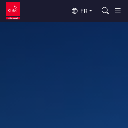
FR
Top 10 des activités populaires
Aventure et sport
Top 10 des attractions
Nature et parcs nationaux
populaires
Par zones
Désert d'Atacama et Altiplano
Désert et Altiplano, Vallées et Villages, Montagne et Neige
Santiago, Valparaíso et Vallées Viticoles
Top 10 des destinations
Villes, Montagne et Neige, Plage
Culture et patrimoine
populaires
Rapa Nui et Archipel Juan Fernández
Plage, Îles
Forêts, Lacs et Volcans