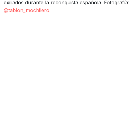
exiliados durante la reconquista española. Fotografía:
@tablon_mochilero.
MÁS INFORMACIÓN
Atractivo
Parque Nacional
Archipiélago Juan
Fernández
Atractivo
Poblado San Juan
Bautista