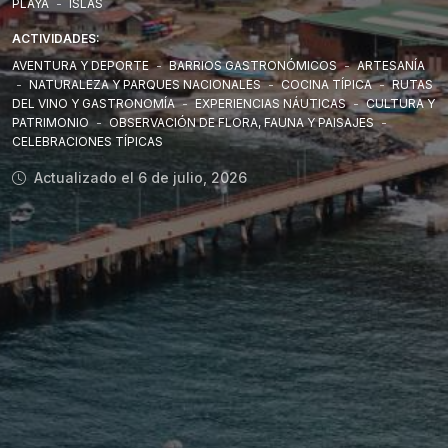
PLAYA
-
ISLAS
ACTIVIDADES:
AVENTURA Y DEPORTE
-
BARRIOS GASTRONÓMICOS
-
ARTESANÍA
-
NATURALEZA Y PARQUES NACIONALES
-
COCINA TÍPICA
-
RUTAS
DEL VINO Y GASTRONOMÍA
-
EXPERIENCIAS NÁUTICAS
-
CULTURA Y
PATRIMONIO
-
OBSERVACIÓN DE FLORA, FAUNA Y PAISAJES
-
CELEBRACIONES TÍPICAS
Actualizado el 6 de julio, 2026