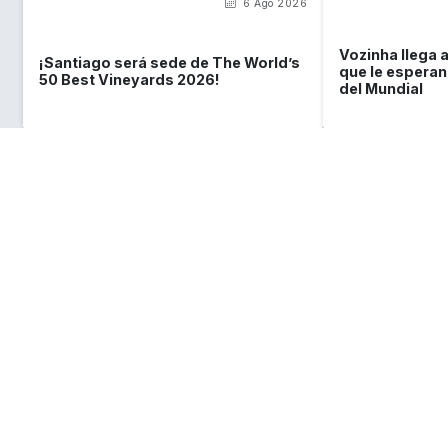
6 Ago 2026
Vozinha llega a
¡Santiago será sede de The World’s
que le esperan 
50 Best Vineyards 2026!
del Mundial
Lo que
debes saber
sobre Chile
Requisitos de ingreso y visa