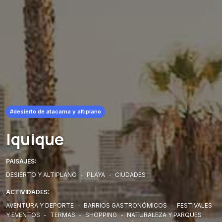
#desierto de atacama y altiplano
Iquique
PAISAJES:
DESIERTO Y ALTIPLANO
-
PLAYA
-
CIUDADES
ACTIVIDADES:
AVENTURA Y DEPORTE
-
BARRIOS GASTRONÓMICOS
-
FESTIVALES
Y EVENTOS
-
TERMAS
-
SHOPPING
-
NATURALEZA Y PARQUES