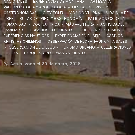
NACIONALES
-
EXPERIENCIAS DE MONTAÑA
-
ARTESANÍA
-
PALEONTOLOGÍA Y ARQUEOLOGÍA
-
FIESTAS DEL VINO Y
GASTRONÓMICAS
-
CITY TOUR
-
VIDA NOCTURNA
-
VIDA AL AIRE
LIBRE
-
RUTAS DEL VINO Y GASTRONOMÍA
-
PATRIMONIOS DE LA
HUMANIDAD
-
COCINA TÍPICA
-
MÁS AVENTURA
-
ACTIVIDADES
FAMILIARES
-
ESPACIOS CULTURALES
-
CULTURA Y PATRIMONIO
-
EXPERIENCIAS NÁUTICAS
-
EXPERIENCIAS EN EL AIRE
-
CASINOS
-
ARTISTAS CHILENOS
-
OBSERVACIÓN DE FLORA, FAUNA Y PAISAJES
-
OBSERVACIÓN DE CIELOS
-
TURISMO URBANO
-
CELEBRACIONES
TÍPICAS
-
PARQUES Y RESERVAS NATURALES
Actualizado el 20 de enero, 2026