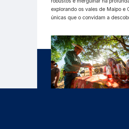
robustos e mergulhar na profunda
explorando os vales de Maipo e 
únicas que o convidam a descobri