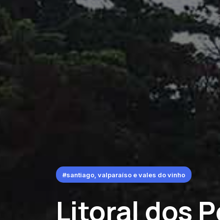
#santiago, valparaíso e vales do vinho
Litoral dos 