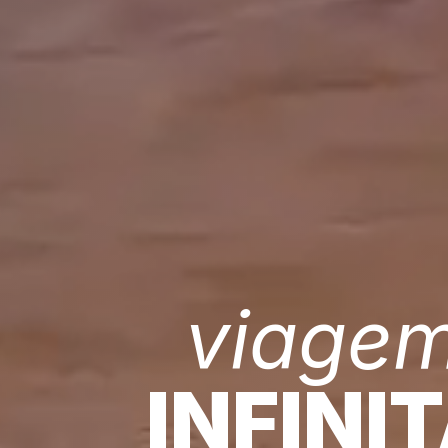
viage
INFINI