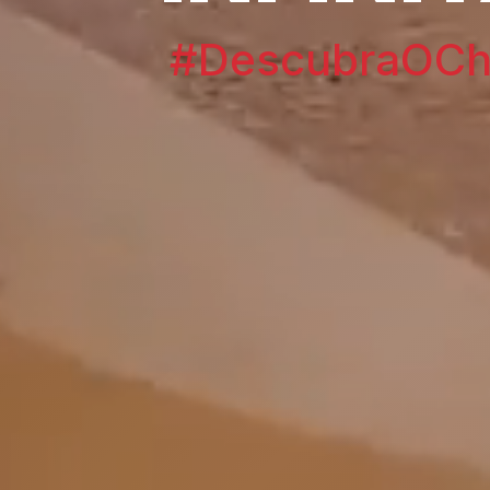
#DescubraOChi