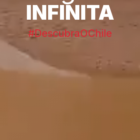
INFINITA
#DescubraOChile