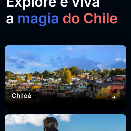
Explore e viva
a
magia
do Chile
Chiloé