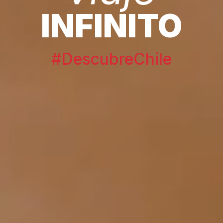
INFINITO
#DescubreChile