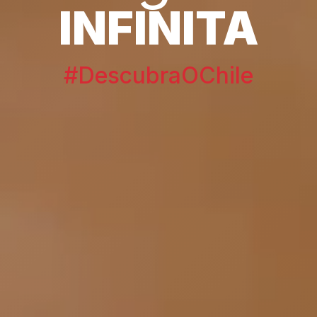
INFINITA
#DescubraOChile