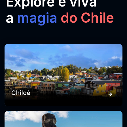
Explore e viva
a
magia
do Chile
Chiloé