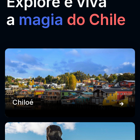
Explore e viva
a
magia
do Chile
Chiloé