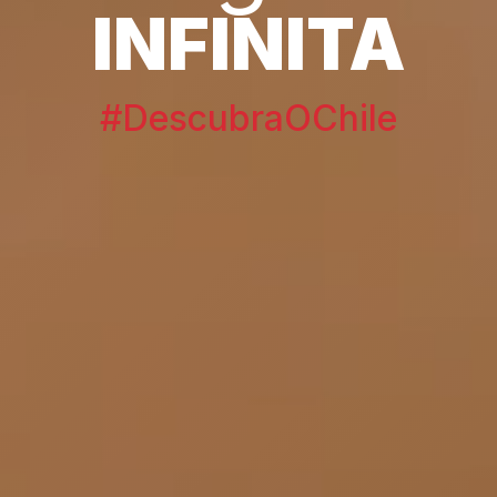
INFINITA
#DescubraOChile