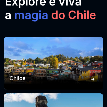
Explore e viva
a
magia
do Chile
Chiloé