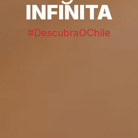
INFINITA
#DescubraOChile