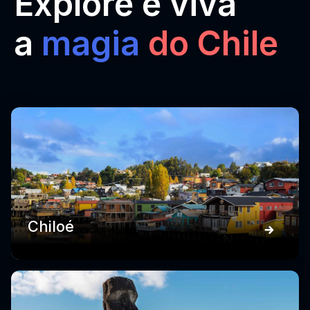
Explore e viva
a
magia
do Chile
Chiloé