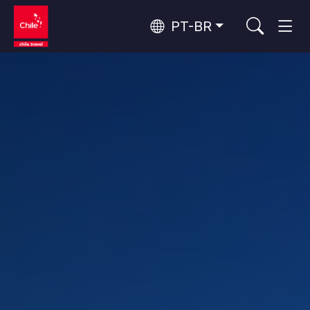
PT-BR
Top 10 atividades populares
Turismo urbano
Top 10 destinos populares
Aventura e esporte
Por área
Florestas, Lagos e Vulcões
Florestas, Patagônia, Montanha e Neve
Deserto do Atacama e Altiplano
Os 10 principais atrativos
Deserto e Altiplano, Vales e Povos, Montanha e Neve
Natureza e parques nacionais
populares
Patagônia e Antártida
Patagônia, Vales e Povos, Antártida
Santiago, Valparaíso e Vales do Vinho