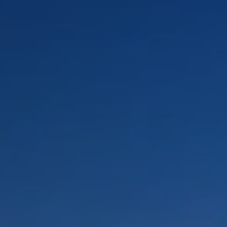
PAYSAGES
ZONES
ACTIVITÉS
Forêts, Patagonie, Montagne et Neige
INCONTOURNABLES
Patagonie et Antarctique
Observation du ciel
Patagonie, Vallées et Villages, Montagne et Neige
Par paysage
Plage
Montagne et Neige
Tourisme urbain
Vallées et Villages
Villes
Désert et Altiplano
Forêts
Îles
Routes du vin et gastronomie
PAYSAGES
ZONES
ACTIVITÉS
INCONTOURNABLES
PAYSAGES
ZONES
ACTIVITÉS
INCONTOURNABLES