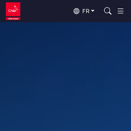
FR
Top 10 des activités populaires
Aventure et sport
Top 10 des destinations
Nature et parcs nationaux
populaires
Par zones
Désert d'Atacama et Altiplano
Désert et Altiplano, Vallées et Villages, Montagne et Neige
Santiago, Valparaíso et Vallées Viticoles
Top 10 des attractions
Villes, Montagne et Neige, Plage
Culture et patrimoine
populaires
Rapa Nui et Archipel Juan Fernández
Plage, Îles
Forêts, Lacs et Volcans