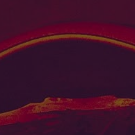
PAYSAGES
ZONES
ACTIVITÉS
Forêts, Patagonie, Montagne et Neige
INCONTOURNABLES
Patagonie et Antarctique
Routes du vin et gastronomie
Patagonie, Vallées et Villages, Montagne et Neige
Par paysage
Vallées et Villages
Villes
Aventure et sport
Désert et Altiplano
Forêts
Îles
Lacs et Rivières
Patagonie
Nature et parcs nationaux
PAYSAGES
ZONES
ACTIVITÉS
INCONTOURNABLES
PAYSAGES
ZONES
ACTIVITÉS
INCONTOURNABLES