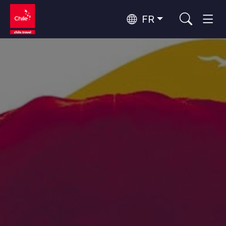
FR
Top 10 des activités populaires
Culture et patrimoine
Top 10 des destinations
Observation du ciel
populaires
Par zones
Désert d'Atacama et Altiplano
Désert et Altiplano, Vallées et Villages, Montagne et Neige
Santiago, Valparaíso et Vallées Viticoles
Top 10 des attractions
Villes, Montagne et Neige, Plage
Tourisme urbain
populaires
Rapa Nui et Archipel Juan Fernández
Plage, Îles
Forêts, Lacs et Volcans