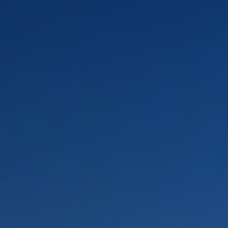
PAYSAGES
ZONES
ACTIVITÉS
Plage, Îles
INCONTOURNABLES
Forêts, Lacs et Volcans
Nature et parcs nationaux
Forêts, Patagonie, Montagne et Neige
Par paysage
Désert et Altiplano
Forêts
Culture et patrimoine
Îles
Lacs et Rivières
Patagonie
Antarctique
Plage
Observation du ciel
PAYSAGES
ZONES
ACTIVITÉS
INCONTOURNABLES
PAYSAGES
ZONES
ACTIVITÉS
INCONTOURNABLES