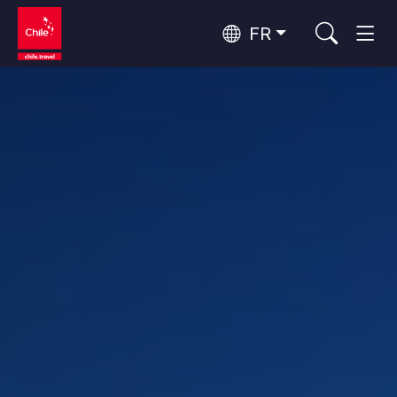
FR
Top 10 des activités populaires
Tourisme urbain
Top 10 des destinations
Routes du vin et gastronomie
populaires
Par zones
Patagonie et Antarctique
Patagonie, Vallées et Villages, Montagne et Neige
Désert d'Atacama et Altiplano
Top 10 des attractions
Désert et Altiplano, Vallées et Villages, Montagne et Neige
Aventure et sport
populaires
Santiago, Valparaíso et Vallées Viticoles
Villes, Montagne et Neige, Plage
Rapa Nui et Archipel Juan Fernández