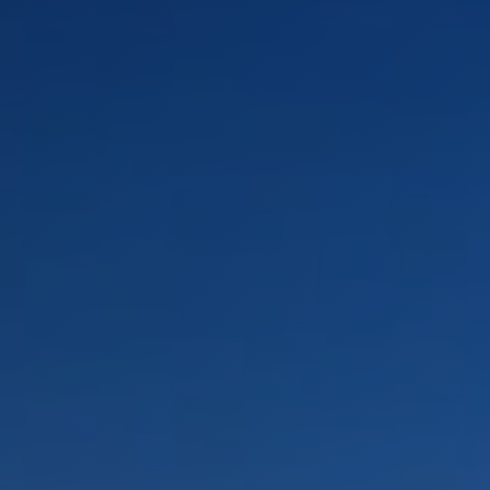
PAYSAGES
ZONES
ACTIVITÉS
Forêts, Patagonie, Montagne et Neige
INCONTOURNABLES
Patagonie et Antarctique
Routes du vin et gastronomie
Patagonie, Vallées et Villages, Montagne et Neige
Par paysage
Vallées et Villages
Villes
Aventure et sport
Désert et Altiplano
Forêts
Îles
Lacs et Rivières
Patagonie
Nature et parcs nationaux
PAYSAGES
ZONES
ACTIVITÉS
INCONTOURNABLES
PAYSAGES
ZONES
ACTIVITÉS
INCONTOURNABLES