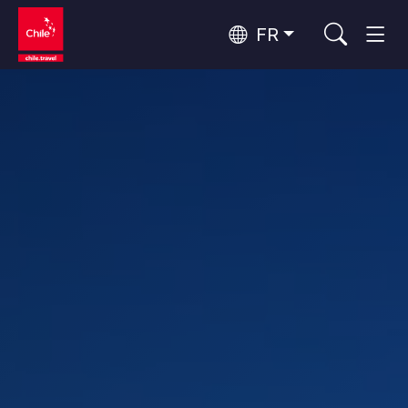
FR
Top 10 des activités populaires
Culture et patrimoine
Top 10 des destinations
Observation du ciel
populaires
Par zones
Désert d'Atacama et Altiplano
Désert et Altiplano, Vallées et Villages, Montagne et Neige
Santiago, Valparaíso et Vallées Viticoles
Top 10 des attractions
Villes, Montagne et Neige, Plage
Tourisme urbain
populaires
Rapa Nui et Archipel Juan Fernández
Plage, Îles
Forêts, Lacs et Volcans