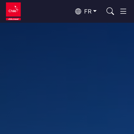
FR
Top 10 des activités populaires
Aventure et sport
Top 10 des attractions
Nature et parcs nationaux
populaires
Par zones
Désert d'Atacama et Altiplano
Désert et Altiplano, Vallées et Villages, Montagne et Neige
Santiago, Valparaíso et Vallées Viticoles
Top 10 des destinations
Villes, Montagne et Neige, Plage
Culture et patrimoine
populaires
Rapa Nui et Archipel Juan Fernández
Plage, Îles
Forêts, Lacs et Volcans