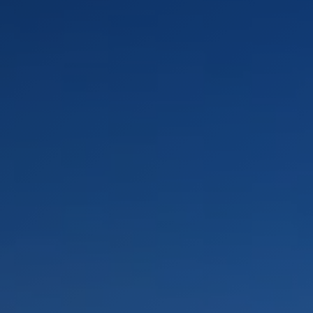
PAYSAGES
ZONES
ACTIVITÉS
Forêts, Patagonie, Montagne et Neige
INCONTOURNABLES
Patagonie et Antarctique
Observation du ciel
Patagonie, Vallées et Villages, Montagne et Neige
Par paysage
Plage
Montagne et Neige
Tourisme urbain
Vallées et Villages
Villes
Désert et Altiplano
Forêts
Îles
Routes du vin et gastronomie
PAYSAGES
ZONES
ACTIVITÉS
INCONTOURNABLES
PAYSAGES
ZONES
ACTIVITÉS
INCONTOURNABLES