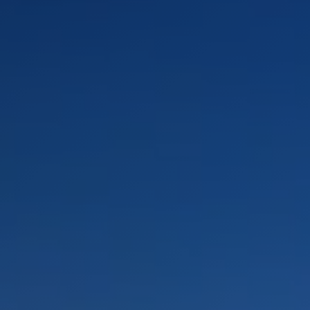
PAYSAGES
ZONES
ACTIVITÉS
Forêts, Patagonie, Montagne et Neige
INCONTOURNABLES
Patagonie et Antarctique
Observation du ciel
Patagonie, Vallées et Villages, Montagne et Neige
Par paysage
Plage
Montagne et Neige
Tourisme urbain
Vallées et Villages
Villes
Désert et Altiplano
Forêts
Îles
Routes du vin et gastronomie
PAYSAGES
ZONES
ACTIVITÉS
INCONTOURNABLES
PAYSAGES
ZONES
ACTIVITÉS
INCONTOURNABLES