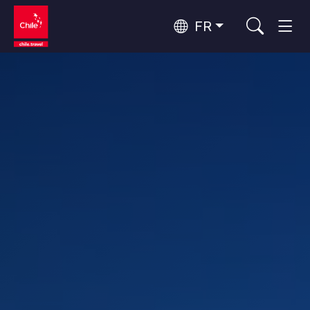
FR
Top 10 des activités populaires
Aventure et sport
Top 10 des destinations
Nature et parcs nationaux
populaires
Par zones
Désert d'Atacama et Altiplano
Désert et Altiplano, Vallées et Villages, Montagne et Neige
Santiago, Valparaíso et Vallées Viticoles
Top 10 des attractions
Villes, Montagne et Neige, Plage
Culture et patrimoine
populaires
Rapa Nui et Archipel Juan Fernández
Plage, Îles
Forêts, Lacs et Volcans