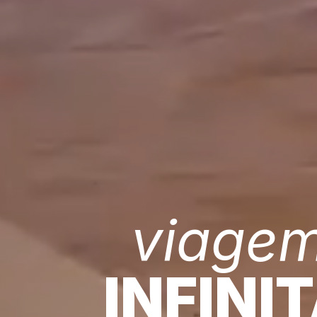
viage
INFINI