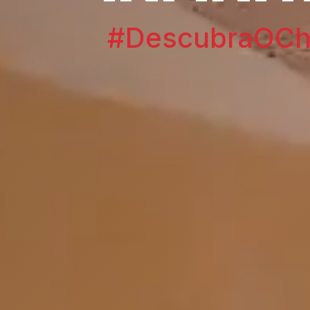
#DescubraOChi