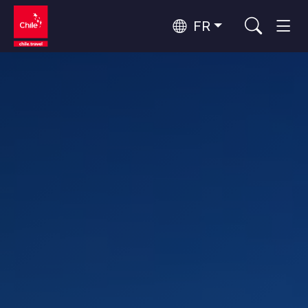
FR
Top 10 des activités populaires
Culture et patrimoine
Top 10 des destinations
Observation du ciel
populaires
Par zones
Désert d'Atacama et Altiplano
Désert et Altiplano, Vallées et Villages, Montagne et Neige
Santiago, Valparaíso et Vallées Viticoles
Top 10 des attractions
Villes, Montagne et Neige, Plage
Tourisme urbain
populaires
Rapa Nui et Archipel Juan Fernández
Plage, Îles
Forêts, Lacs et Volcans