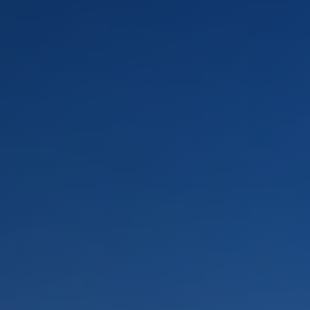
PAYSAGES
ZONES
ACTIVITÉS
Forêts, Patagonie, Montagne et Neige
INCONTOURNABLES
Patagonie et Antarctique
Routes du vin et gastronomie
Patagonie, Vallées et Villages, Montagne et Neige
Par paysage
Vallées et Villages
Villes
Aventure et sport
Désert et Altiplano
Forêts
Îles
Lacs et Rivières
Patagonie
Nature et parcs nationaux
PAYSAGES
ZONES
ACTIVITÉS
INCONTOURNABLES
PAYSAGES
ZONES
ACTIVITÉS
INCONTOURNABLES