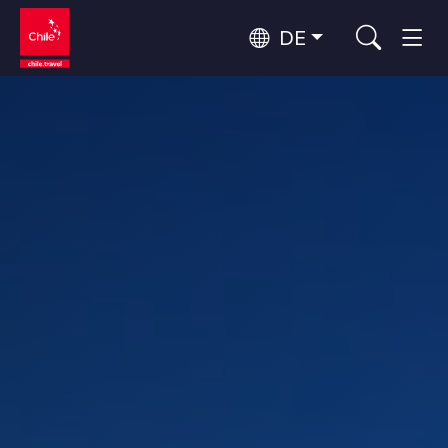
DE
Top 10 der beliebtesten
Himmelsbeobachtung
Aktivitäten
Top 10 der beliebtesten
Kultur und Kulturerbe
Attraktionen
Nach Regionen
Wälder, Seen und Vulkane
Wälder, Patagonien, Berg und Schnee
Atacama-Wüste und Altiplano
Top 10 der beliebtesten
Wüste und Altiplano, Täler und Dörfer, Berg und Schnee
Abenteuer und Sport
Reiseziele
Patagonien und Antarktis
Patagonien, Täler und Dörfer, Antarktis
Rapa Nui und Juan-Fernández-Archipel