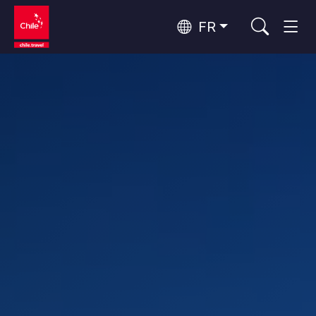
FR
Top 10 des activités populaires
Aventure et sport
Top 10 des destinations
Nature et parcs nationaux
populaires
Par zones
Désert d'Atacama et Altiplano
Désert et Altiplano, Vallées et Villages, Montagne et Neige
Santiago, Valparaíso et Vallées Viticoles
Top 10 des attractions
Villes, Montagne et Neige, Plage
Culture et patrimoine
populaires
Rapa Nui et Archipel Juan Fernández
Plage, Îles
Forêts, Lacs et Volcans