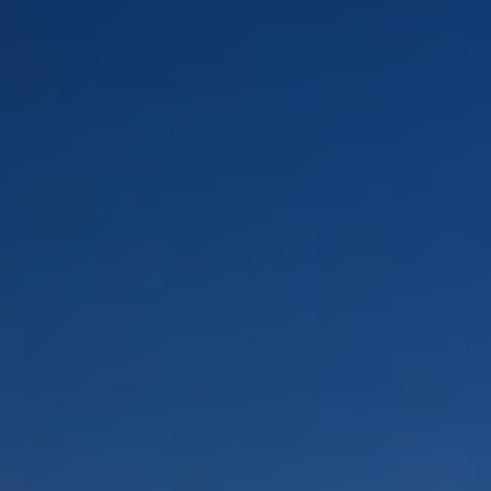
PAYSAGES
ZONES
ACTIVITÉS
Forêts, Patagonie, Montagne et Neige
INCONTOURNABLES
Patagonie et Antarctique
Observation du ciel
Patagonie, Vallées et Villages, Montagne et Neige
Par paysage
Antarctique
Plage
Tourisme urbain
Montagne et Neige
Vallées et Villages
Villes
Désert et Altiplano
Forêts
Routes du vin et gastronomie
PAYSAGES
ZONES
ACTIVITÉS
INCONTOURNABLES
PAYSAGES
ZONES
ACTIVITÉS
INCONTOURNABLES