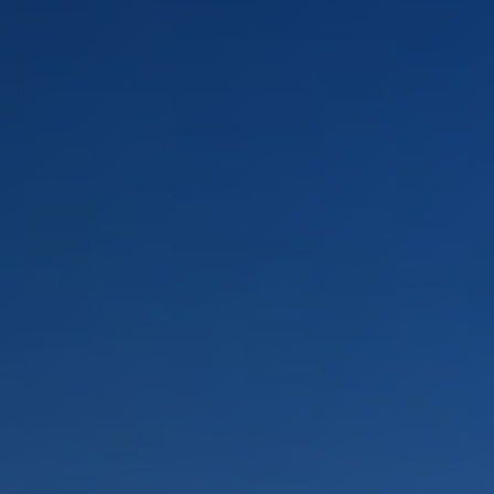
PAYSAGES
ZONES
ACTIVITÉS
Forêts, Patagonie, Montagne et Neige
INCONTOURNABLES
Patagonie et Antarctique
Routes du vin et gastronomie
Patagonie, Vallées et Villages, Montagne et Neige
Par paysage
Vallées et Villages
Villes
Aventure et sport
Désert et Altiplano
Forêts
Îles
Lacs et Rivières
Patagonie
Nature et parcs nationaux
PAYSAGES
ZONES
ACTIVITÉS
INCONTOURNABLES
PAYSAGES
ZONES
ACTIVITÉS
INCONTOURNABLES