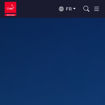
FR
Top 10 des activités populaires
Culture et patrimoine
Top 10 des destinations
Observation du ciel
populaires
Par zones
Désert d'Atacama et Altiplano
Désert et Altiplano, Vallées et Villages, Montagne et Neige
Santiago, Valparaíso et Vallées Viticoles
Top 10 des attractions
Villes, Montagne et Neige, Plage
Tourisme urbain
populaires
Rapa Nui et Archipel Juan Fernández
Plage, Îles
Forêts, Lacs et Volcans