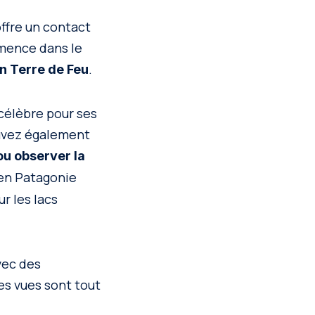
offre un contact
mmence dans le
.
n Terre de Feu
 célèbre pour ses
ouvez également
ou observer la
 en Patagonie
r les lacs
vec des
es vues sont tout