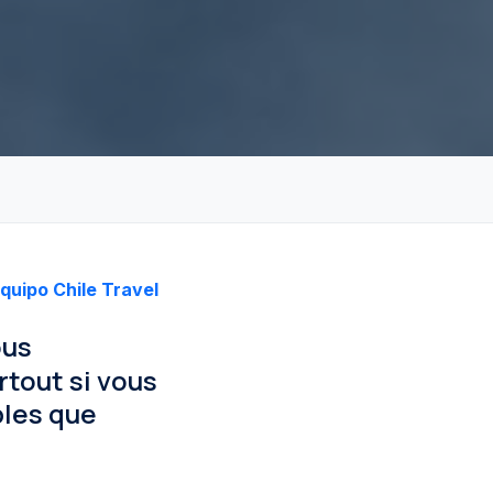
quipo Chile Travel
ous
rtout si vous
bles que