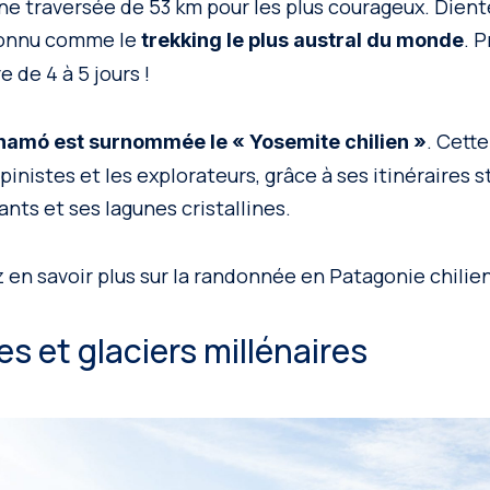
ne traversée de 53 km pour les plus courageux. Dient
 connu comme le
. 
trekking le plus austral du monde
 de 4 à 5 jours !
. Cett
amó est surnommée le « Yosemite chilien »
lpinistes et les explorateurs, grâce à ses itinéraires 
nts et ses lagunes cristallines.
z en savoir plus sur la randonnée en Patagonie chilie
es et glaciers millénaires