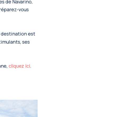
es de Navarino,
Préparez-vous
e destination est
stimulants, ses
nne,
.
cliquez ici