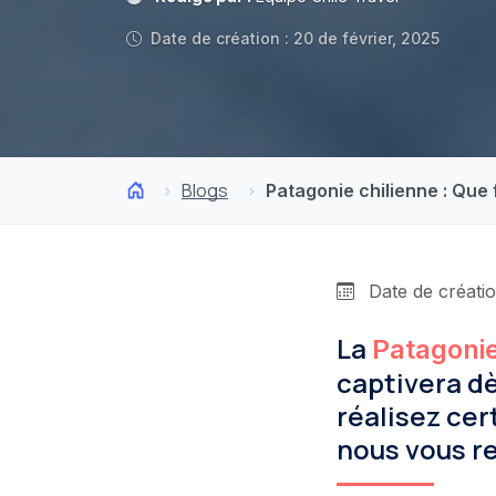
Date de création : 20 de février, 2025
Blogs
Patagonie chilienne : Que 
Date de créatio
La
Patagonie
captivera dè
réalisez cer
nous vous 