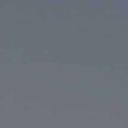
PAYSAGES
ZONES
ACTIVITÉS
Forêts, Patagonie, Montagne et Neige
INCONTOURNABLES
Patagonie et Antarctique
Observation du ciel
Patagonie, Vallées et Villages, Montagne et Neige
Par paysage
Plage
Montagne et Neige
Tourisme urbain
Vallées et Villages
Villes
Désert et Altiplano
Forêts
Îles
Routes du vin et gastronomie
PAYSAGES
ZONES
ACTIVITÉS
INCONTOURNABLES
PAYSAGES
ZONES
ACTIVITÉS
INCONTOURNABLES