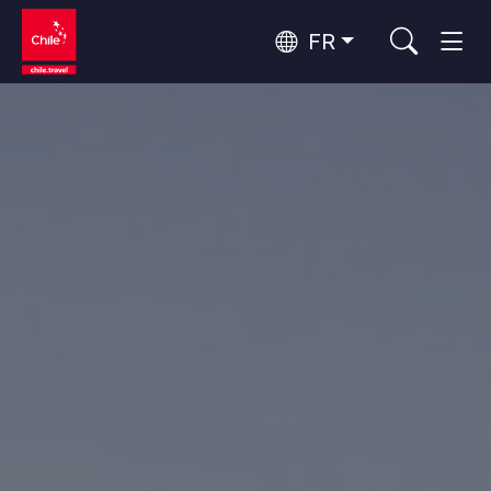
FR
Top 10 des activités populaires
Aventure et sport
Top 10 des destinations
Nature et parcs nationaux
populaires
Par zones
Désert d'Atacama et Altiplano
Désert et Altiplano, Vallées et Villages, Montagne et Neige
Santiago, Valparaíso et Vallées Viticoles
Top 10 des attractions
Villes, Montagne et Neige, Plage
Culture et patrimoine
populaires
Rapa Nui et Archipel Juan Fernández
Plage, Îles
Forêts, Lacs et Volcans