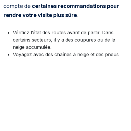
compte de
certaines recommandations pour
.
rendre votre visite plus sûre
Vérifiez l’état des routes avant de partir. Dans
certains secteurs, il y a des coupures ou de la
neige accumulée.
Voyagez avec des chaînes à neige et des pneus
adaptés si vous conduisez.
Emportez des vêtements thermiques et
imperméables. Le climat est froid et change
rapidement.
Vérifiez si les services touristiques fonctionnent,
car certains chalets et circuits ferment en hiver.
N’oubliez pas de toujours privilégier ceux qui sont
enregistrés auprès de Sernatur.