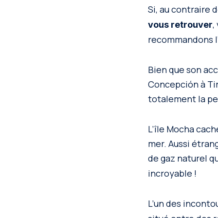
Si, au contraire
,
vous retrouver
recommandons l’î
Bien que son acc
Concepción à Tirú
totalement la pe
L’île Mocha cache
mer. Aussi étrang
de gaz naturel q
incroyable !
L’un des inconto