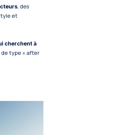
, des
ecteurs
tyle et
ui cherchent à
s de type « after