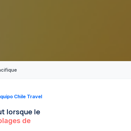
acifique
quipo Chile Travel
ut lorsque le
plages de