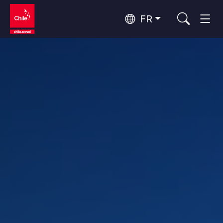
FR
Top 10 des activités populaires
Aventure et sport
Top 10 des destinations
Nature et parcs nationaux
populaires
Par zones
Désert d'Atacama et Altiplano
Désert et Altiplano, Vallées et Villages, Montagne et Neige
Santiago, Valparaíso et Vallées Viticoles
Top 10 des attractions
Villes, Montagne et Neige, Plage
Culture et patrimoine
populaires
Rapa Nui et Archipel Juan Fernández
Plage, Îles
Forêts, Lacs et Volcans