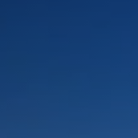
PAYSAGES
ZONES
ACTIVITÉS
Forêts, Patagonie, Montagne et Neige
INCONTOURNABLES
Patagonie et Antarctique
Observation du ciel
Patagonie, Vallées et Villages, Montagne et Neige
Par paysage
Plage
Montagne et Neige
Tourisme urbain
Vallées et Villages
Villes
Désert et Altiplano
Forêts
Îles
Routes du vin et gastronomie
PAYSAGES
ZONES
ACTIVITÉS
INCONTOURNABLES
PAYSAGES
ZONES
ACTIVITÉS
INCONTOURNABLES