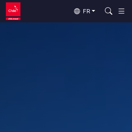
FR
Top 10 des activités populaires
Aventure et sport
Top 10 des destinations
Nature et parcs nationaux
populaires
Par zones
Désert d'Atacama et Altiplano
Désert et Altiplano, Vallées et Villages, Montagne et Neige
Santiago, Valparaíso et Vallées Viticoles
Top 10 des attractions
Villes, Montagne et Neige, Plage
Culture et patrimoine
populaires
Rapa Nui et Archipel Juan Fernández
Plage, Îles
Forêts, Lacs et Volcans