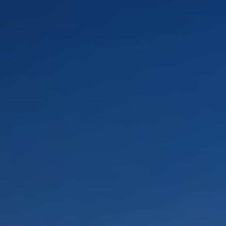
PAYSAGES
ZONES
ACTIVITÉS
Forêts, Patagonie, Montagne et Neige
INCONTOURNABLES
Patagonie et Antarctique
Observation du ciel
Patagonie, Vallées et Villages, Montagne et Neige
Par paysage
Plage
Montagne et Neige
Tourisme urbain
Vallées et Villages
Villes
Désert et Altiplano
Forêts
Îles
Routes du vin et gastronomie
PAYSAGES
ZONES
ACTIVITÉS
INCONTOURNABLES
PAYSAGES
ZONES
ACTIVITÉS
INCONTOURNABLES