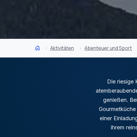
Aktivitäten
Abenteuer und Sport
Die riesige 
atemberaubende
genießen. Ber
Gourmetküche u
einer Einladun
ihrem rein