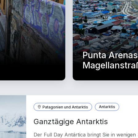
Punta Arenas
Magellanstra
Patagonien und Antarktis
Antarktis
Ganztägige Antarktis
Der Full Day Antártica bringt Sie in wenige