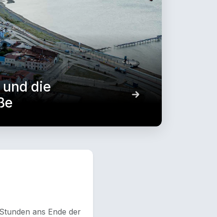
 und die
ße
n Stunden ans Ende der