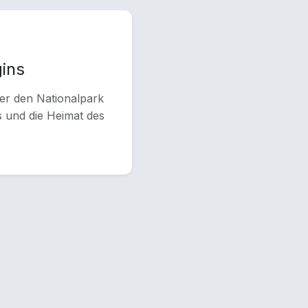
gins
ber den Nationalpark
s und die Heimat des