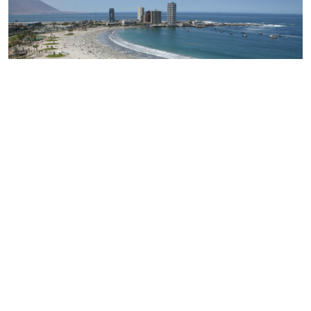
Cavancha Strand, Iquique, Nordchile
Iquique, in der Aymara-Sprache Iki Iki, was „Ort der
Träume“ oder „Ort der Ruhe“ bedeutet, ist eine
Hafenstadt, ein Badeort, eine Freihandelszone
und eine Gemeinde im Norden Chiles, 300 km von