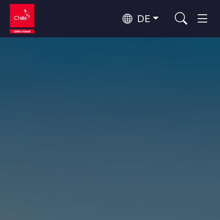
DE
Top 10 der beliebtesten
Himmelsbeobachtung
Aktivitäten
Top 10 der beliebtesten
Kultur und Kulturerbe
Reiseziele
Nach Regionen
Wälder, Seen und Vulkane
Wälder, Patagonien, Berg und Schnee
Atacama-Wüste und Altiplano
Top 10 der beliebtesten
Wüste und Altiplano, Täler und Dörfer, Berg und Schnee
Abenteuer und Sport
Attraktionen
Patagonien und Antarktis
Patagonien, Täler und Dörfer, Antarktis
Rapa Nui und Juan-Fernández-Archipel