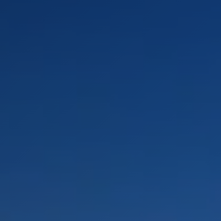
LANDSCHAFTEN
REGIONEN
AKTIVITÄTEN
Städte, Berg und Schnee, Strand
HIGHLIGHTS
Wälder, Seen und Vulkane
Weinrouten und Gastronomie
Wälder, Patagonien, Berg und Schnee
Nach Landschaft
Antarktis
Wälder
Himmelsbeobachtung
Städte
Wüste und Altiplano
Inseln
Seen und Flüsse
Berg und Schnee
Kultur und Kulturerbe
LANDSCHAFTEN
REGIONEN
AKTIVITÄTEN
HIGHLIGHTS
LANDSCHAFTEN
REGIONEN
AKTIVITÄTEN
HIGHLIGHTS