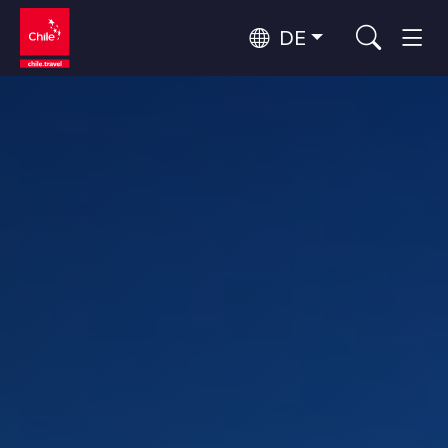
DE
Top 10 der beliebtesten
Abenteuer und Sport
Aktivitäten
Top 10 der beliebtesten
Natur und Nationalparks
Reiseziele
Nach Regionen
Atacama-Wüste und Altiplano
Wüste und Altiplano, Täler und Dörfer, Berg und Schnee
Patagonien und Antarktis
Top 10 der beliebtesten
Patagonien, Täler und Dörfer, Antarktis
Städtetourismus
Attraktionen
Rapa Nui und Juan-Fernández-Archipel
Inseln, Strand
Santiago, Valparaíso und die Weintäler