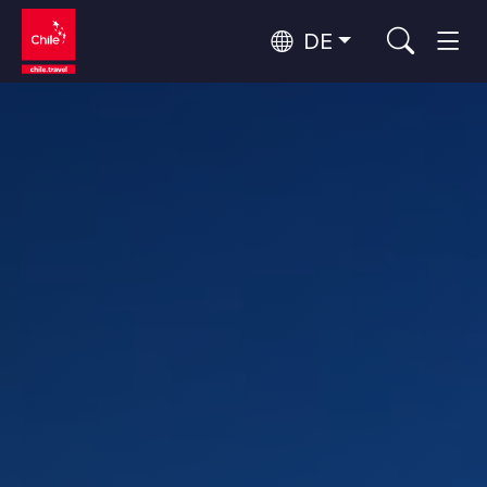
DE
Top 10 der beliebtesten
Himmelsbeobachtung
Aktivitäten
Top 10 der beliebtesten
Kultur und Kulturerbe
Reiseziele
Nach Regionen
Wälder, Seen und Vulkane
Wälder, Patagonien, Berg und Schnee
Atacama-Wüste und Altiplano
Top 10 der beliebtesten
Wüste und Altiplano, Täler und Dörfer, Berg und Schnee
Abenteuer und Sport
Attraktionen
Patagonien und Antarktis
Patagonien, Täler und Dörfer, Antarktis
Rapa Nui und Juan-Fernández-Archipel