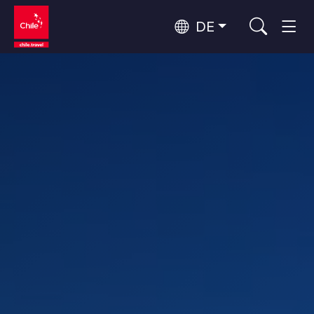
DE
Top 10 der beliebtesten
Himmelsbeobachtung
Aktivitäten
Top 10 der beliebtesten
Kultur und Kulturerbe
Reiseziele
Nach Regionen
Wälder, Seen und Vulkane
Wälder, Patagonien, Berg und Schnee
Atacama-Wüste und Altiplano
Top 10 der beliebtesten
Wüste und Altiplano, Täler und Dörfer, Berg und Schnee
Abenteuer und Sport
Attraktionen
Patagonien und Antarktis
Patagonien, Täler und Dörfer, Antarktis
Rapa Nui und Juan-Fernández-Archipel