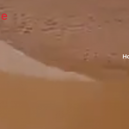
le
Ho