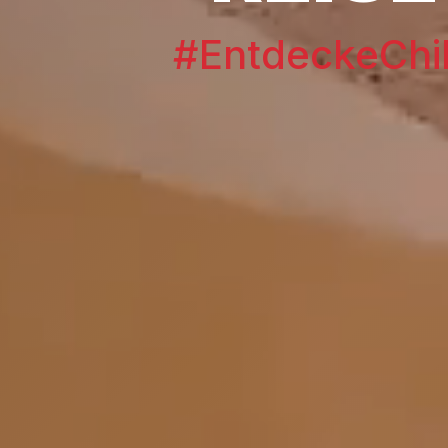
#EntdeckeChi