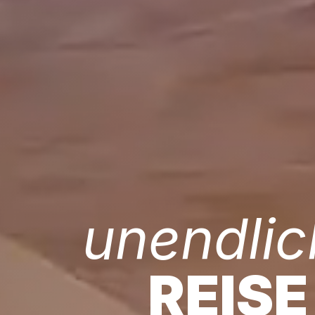
unendlic
REISE