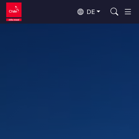
DE
Top 10 der beliebtesten
Himmelsbeobachtung
Aktivitäten
Top 10 der beliebtesten
Kultur und Kulturerbe
Reiseziele
Nach Regionen
Wälder, Seen und Vulkane
Wälder, Patagonien, Berg und Schnee
Atacama-Wüste und Altiplano
Top 10 der beliebtesten
Wüste und Altiplano, Täler und Dörfer, Berg und Schnee
Abenteuer und Sport
Attraktionen
Patagonien und Antarktis
Patagonien, Täler und Dörfer, Antarktis
Rapa Nui und Juan-Fernández-Archipel