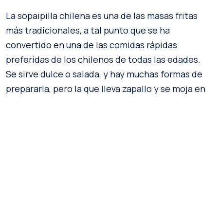
La sopaipilla chilena es una de las masas fritas
más tradicionales, a tal punto que se ha
convertido en una de las comidas rápidas
preferidas de los chilenos de todas las edades.
Se sirve dulce o salada, y hay muchas formas de
prepararla, pero la que lleva zapallo y se moja en
una salsa dulce de chancaca se lleva todos los
aplausos.
En casi todas las ciudades existe un gran surtido
de carritos ambulantes vendiéndolas durante
todo el año. Cada uno de estos lugares se
esmeran en ser “los reyes de la sopaipilla”,
ofreciendo un sinfín de acompañamientos como