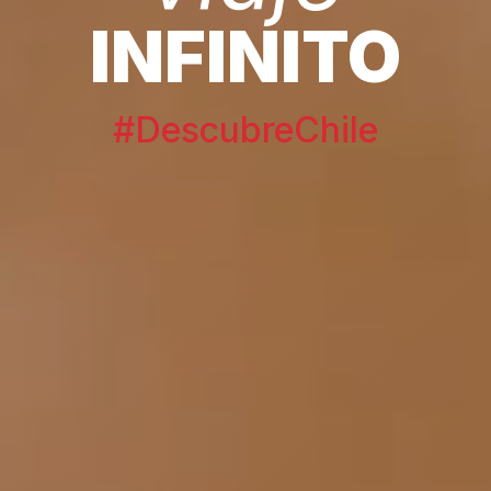
INFINITO
#DescubreChile