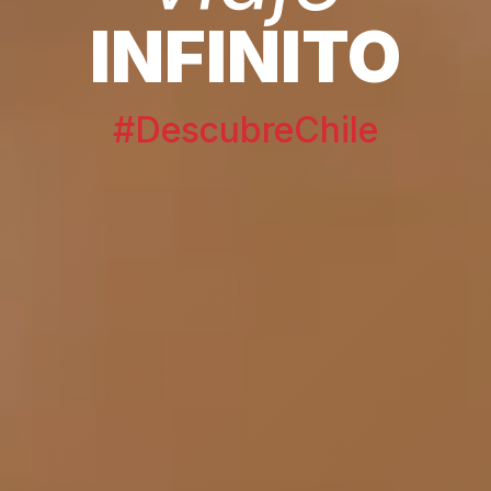
INFINITO
#DescubreChile