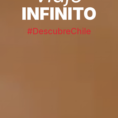
INFINITO
#DescubreChile