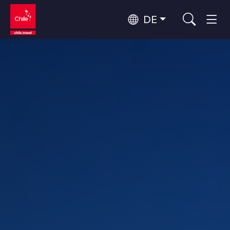
DE
Top 10 der beliebtesten
Himmelsbeobachtung
Aktivitäten
Top 10 der beliebtesten
Kultur und Kulturerbe
Attraktionen
Nach Regionen
Wälder, Seen und Vulkane
Wälder, Patagonien, Berg und Schnee
Atacama-Wüste und Altiplano
Top 10 der beliebtesten
Wüste und Altiplano, Täler und Dörfer, Berg und Schnee
Abenteuer und Sport
Reiseziele
Patagonien und Antarktis
Patagonien, Täler und Dörfer, Antarktis
Rapa Nui und Juan-Fernández-Archipel