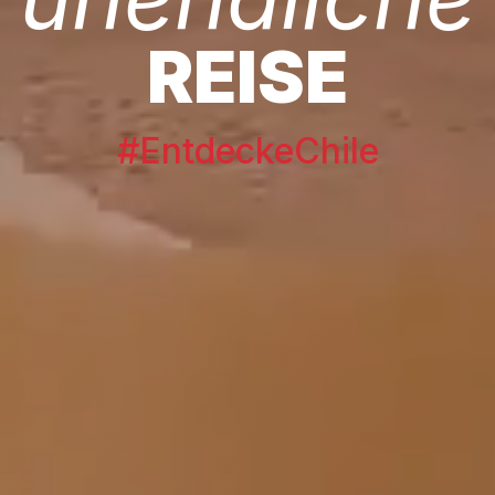
REISE
#EntdeckeChile