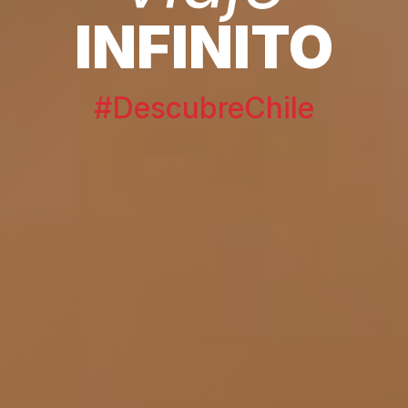
INFINITO
#DescubreChile