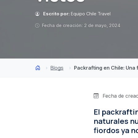
Escrito por:
Equipo Chile Travel
Fecha de creación: 2 de mayo, 2024
Blogs
Packrafting en Chile: Una
Fecha de creac
El packrafti
naturales nu
fiordos ya n