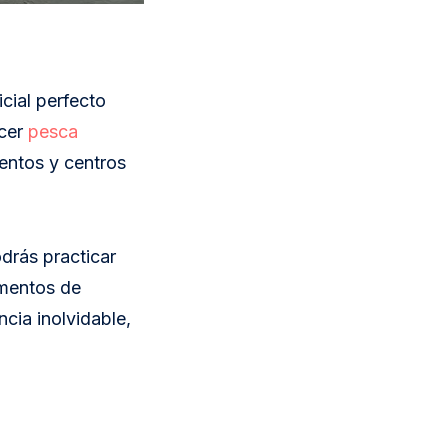
icial perfecto
acer
pesca
ientos y centros
drás practicar
omentos de
cia inolvidable,