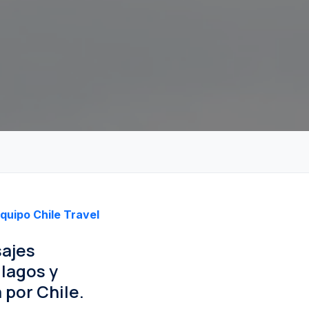
quipo Chile Travel
sajes
 lagos y
 por Chile.