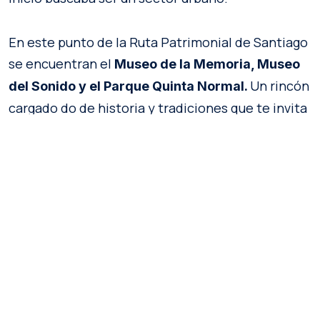
En este punto de la Ruta Patrimonial de Santiago
se encuentran el
Museo de la Memoria, Museo
Un rincón
del Sonido y el Parque Quinta Normal.
cargado do de historia y tradiciones que te invita
a conocer los inicios de Santiago.
Su nombre es un homenaje al triunfo de Chile en
la
, el 20 de enero de 1839. A su
Batalla de Yungay
vez, fue foco de la vanguardia intelectual con el
.
Movimiento Literario de 1842
A lo largo de la historia, en este sector, vivieron y
se reunieron destacados intelectuales